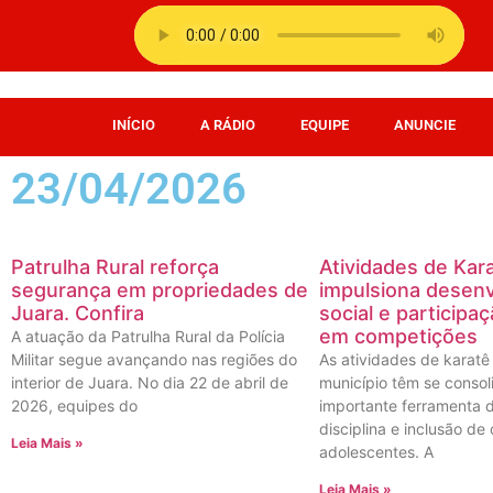
INÍCIO
A RÁDIO
EQUIPE
ANUNCIE
23/04/2026
Patrulha Rural reforça
Atividades de Kar
segurança em propriedades de
impulsiona desen
Juara. Confira
social e participa
em competições
A atuação da Patrulha Rural da Polícia
Militar segue avançando nas regiões do
As atividades de karatê
interior de Juara. No dia 22 de abril de
município têm se conso
2026, equipes do
importante ferramenta d
disciplina e inclusão de
Leia Mais »
adolescentes. A
Leia Mais »