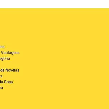
des
 Vantagens
egoria
de Novelas
is
 da Roça
ão