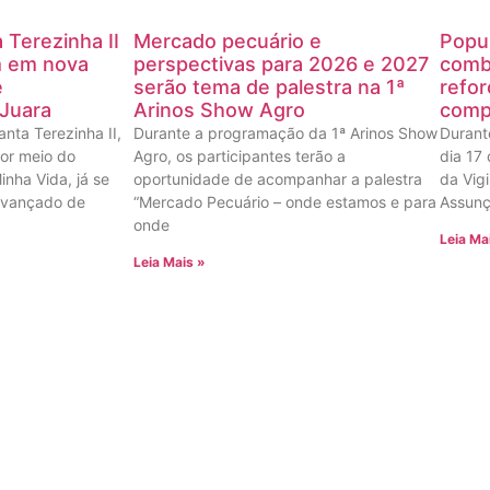
 Terezinha II
Mercado pecuário e
Popu
m em nova
perspectivas para 2026 e 2027
comba
e
serão tema de palestra na 1ª
refor
 Juara
Arinos Show Agro
comp
nta Terezinha II,
Durante a programação da 1ª Arinos Show
Durant
por meio do
Agro, os participantes terão a
dia 17 
nha Vida, já se
oportunidade de acompanhar a palestra
da Vigi
avançado de
“Mercado Pecuário – onde estamos e para
Assunç
onde
Leia Ma
Leia Mais »