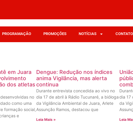
PROGRAMAÇÃO
PROMOÇÕES
NOTÍCIAS
CONTATO
atê em Juara
Dengue: Redução nos índices
Uniã
volvimento
anima Vigilância, mas alerta
públi
ção dos atletas
continua
comb
Durante entrevista concedida ao vivo no
Durant
 desenvolvidas no
dia 17 de abril à Rádio Tucunaré, a bióloga
dia 17 
lidado como uma
da Vigilância Ambiental de Juara, Arlete
da Vigi
e formação social,
Assunção Ramos, destacou que
Assunç
 crianças e
Leia Mais »
Leia Ma