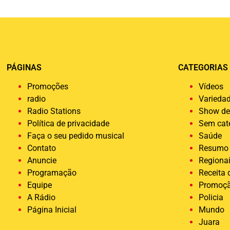
PÁGINAS
CATEGORIAS
Promoções
Vídeos
radio
Varieda
Radio Stations
Show de
Política de privacidade
Sem cat
Faça o seu pedido musical
Saúde
Contato
Resumo 
Anuncie
Regiona
Programação
Receita
Equipe
Promoç
A Rádio
Policia
Página Inicial
Mundo
Juara