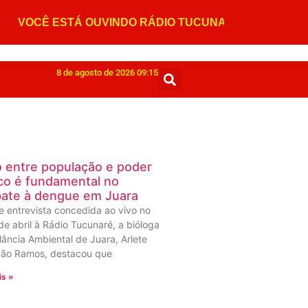
8 de agosto de 2026 09:15
o entre população e poder
co é fundamental no
ate à dengue em Juara
e entrevista concedida ao vivo no
de abril à Rádio Tucunaré, a bióloga
lância Ambiental de Juara, Arlete
ão Ramos, destacou que
is »