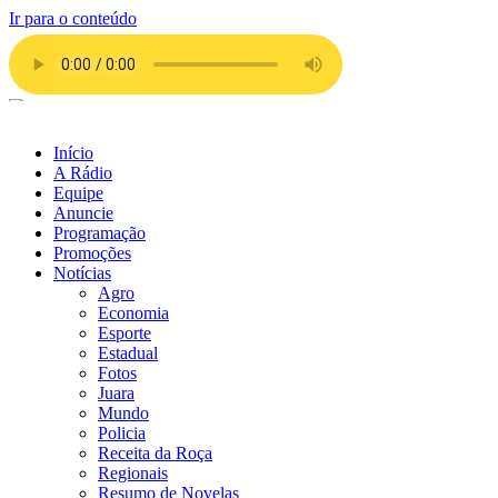
Ir para o conteúdo
Início
A Rádio
Equipe
Anuncie
Programação
Promoções
Notícias
Agro
Economia
Esporte
Estadual
Fotos
Juara
Mundo
Policia
Receita da Roça
Regionais
Resumo de Novelas