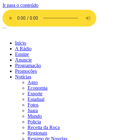
Ir para o conteúdo
Início
A Rádio
Equipe
Anuncie
Programação
Promoções
Notícias
Agro
Economia
Esporte
Estadual
Fotos
Juara
Mundo
Policia
Receita da Roça
Regionais
Resumo de Novelas