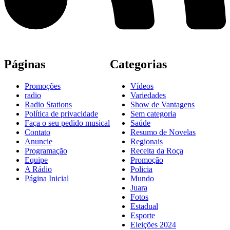
Páginas
Categorias
Promoções
Vídeos
radio
Variedades
Radio Stations
Show de Vantagens
Política de privacidade
Sem categoria
Faça o seu pedido musical
Saúde
Contato
Resumo de Novelas
Anuncie
Regionais
Programação
Receita da Roça
Equipe
Promoção
A Rádio
Policia
Página Inicial
Mundo
Juara
Fotos
Estadual
Esporte
Eleições 2024