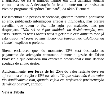
a aplicação de R$ 8 milhões ganhos em uma demanda judicial
contra uma usina. A declaração foi feita durante uma entrevista ao
vivo no programa “Repórter Tucunaré”, da rádio Tucunaré.
Ele lamentou que pessoas debochadas, queiram induzir a população
ao erro, publicando informações erradas e infundadas, mas prefere
acreditar que quem o fez, não agiu por maldade, mas por
despreparo. “
Não sei se é por maldade ou desinformação, mas
estão usando as redes sociais para sugerir que esse dinheiro todo já
está disponível para pavimentação dos bairros não asfaltados da
cidade
“, explicou o prefeito.
Sirena esclareceu que, do montante, 13% será destinado ao
pagamento do advogado contratado durante a gestão de Edson
Piovesan e que considera um excelente profissional e uma decisão
acertada do antigo gestor.
Adicionalmente,
por força de lei
, 25% do valor restante deve ser
aplicado na educação e 15% na saúde. “
O que sobra não é um valor
tão significativo assim, quando se fala em projetos de pavimentação
de vários bairros
“, afirmou.
Veja a Tabela