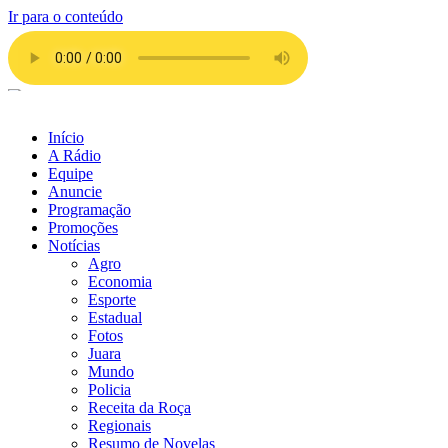
Ir para o conteúdo
Início
A Rádio
Equipe
Anuncie
Programação
Promoções
Notícias
Agro
Economia
Esporte
Estadual
Fotos
Juara
Mundo
Policia
Receita da Roça
Regionais
Resumo de Novelas