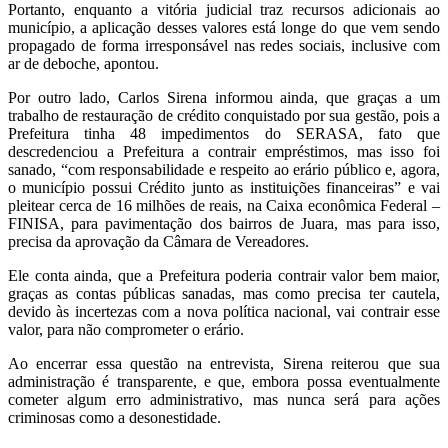
Portanto, enquanto a vitória judicial traz recursos adicionais ao
município, a aplicação desses valores está longe do que vem sendo
propagado de forma irresponsável nas redes sociais, inclusive com
ar de deboche, apontou.
Por outro lado, Carlos Sirena informou ainda, que graças a um
trabalho de restauração de crédito conquistado por sua gestão, pois a
Prefeitura tinha 48 impedimentos do SERASA, fato que
descredenciou a Prefeitura a contrair empréstimos, mas isso foi
sanado, “com responsabilidade e respeito ao erário público e, agora,
o município possui Crédito junto as instituições financeiras” e vai
pleitear cerca de 16 milhões de reais, na Caixa econômica Federal –
FINISA, para pavimentação dos bairros de Juara, mas para isso,
precisa da aprovação da Câmara de Vereadores.
Ele conta ainda, que a Prefeitura poderia contrair valor bem maior,
graças as contas públicas sanadas, mas como precisa ter cautela,
devido às incertezas com a nova política nacional, vai contrair esse
valor, para não comprometer o erário.
Ao encerrar essa questão na entrevista, Sirena reiterou que sua
administração é transparente, e que, embora possa eventualmente
cometer algum erro administrativo, mas nunca será para ações
criminosas como a desonestidade.