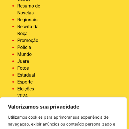
Resumo de
Novelas
Regionais
Receita da
Roça
Promoção
Policia
Mundo
Juara
Fotos
Estadual
Esporte
Eleições
2024
Economia
Valorizamos sua privacidade
Destaque
COVID 19
Utilizamos cookies para aprimorar sua experiência de
Brasil
navegação, exibir anúncios ou conteúdo personalizado e