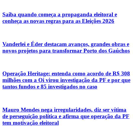
Saiba quando começa a propaganda eleitoral e
conheça as novas regras para as Eleições 2026
Vanderlei e Éder destacam avanços, grandes obras e
novos projetos para transformar Porto dos Gaúchos
Operação Heritage: entenda como acordo de R$ 308
milhões com a Oi virou investigação da PF e por que
tantos fundos e 85 investigados no caso
Mauro Mendes nega irregularidades, diz ser vítima
de perseguição política e afirma que operação da PF
tem motivação eleitoral