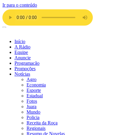
Ir para o conteúdo
Início
A Rádio
Equipe
Anuncie
Programação
Promoções
Notícias
Agro
Economia
Esporte
Estadual
Fotos
Juara
Mundo
Policia
Receita da Roça
Regionais
Resumo de Novelas