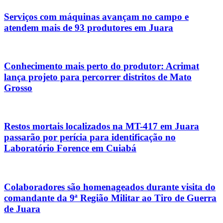
Serviços com máquinas avançam no campo e
atendem mais de 93 produtores em Juara
Conhecimento mais perto do produtor: Acrimat
lança projeto para percorrer distritos de Mato
Grosso
Restos mortais localizados na MT-417 em Juara
passarão por perícia para identificação no
Laboratório Forence em Cuiabá
Colaboradores são homenageados durante visita do
comandante da 9ª Região Militar ao Tiro de Guerra
de Juara