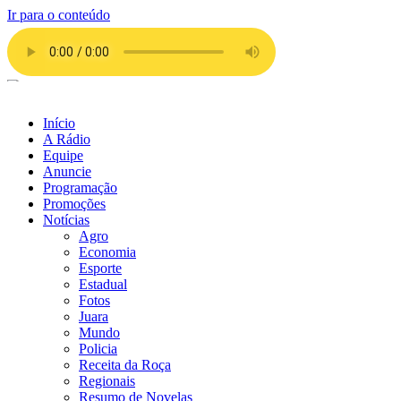
Ir para o conteúdo
Início
A Rádio
Equipe
Anuncie
Programação
Promoções
Notícias
Agro
Economia
Esporte
Estadual
Fotos
Juara
Mundo
Policia
Receita da Roça
Regionais
Resumo de Novelas