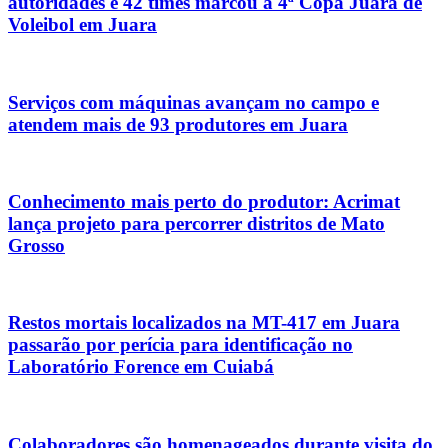
autoridades e 42 times marcou a 4ª Copa Juara de
Voleibol em Juara
Serviços com máquinas avançam no campo e
atendem mais de 93 produtores em Juara
Conhecimento mais perto do produtor: Acrimat
lança projeto para percorrer distritos de Mato
Grosso
Restos mortais localizados na MT-417 em Juara
passarão por perícia para identificação no
Laboratório Forence em Cuiabá
Colaboradores são homenageados durante visita do