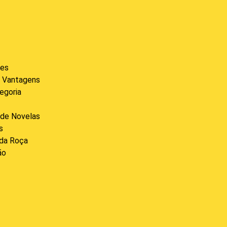
des
 Vantagens
egoria
de Novelas
s
 da Roça
ão
l