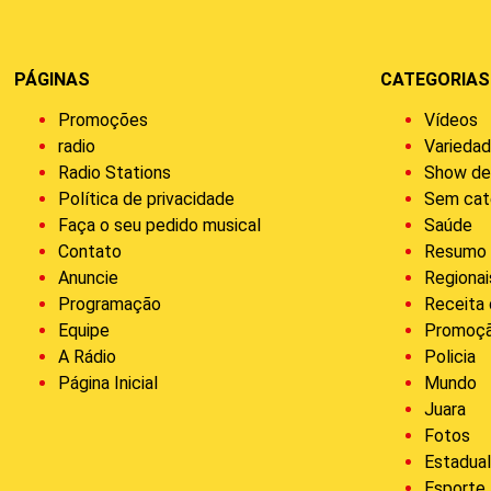
PÁGINAS
CATEGORIAS
Promoções
Vídeos
radio
Varieda
Radio Stations
Show de
Política de privacidade
Sem cat
Faça o seu pedido musical
Saúde
Contato
Resumo 
Anuncie
Regionai
Programação
Receita
Equipe
Promoç
A Rádio
Policia
Página Inicial
Mundo
Juara
Fotos
Estadua
Esporte