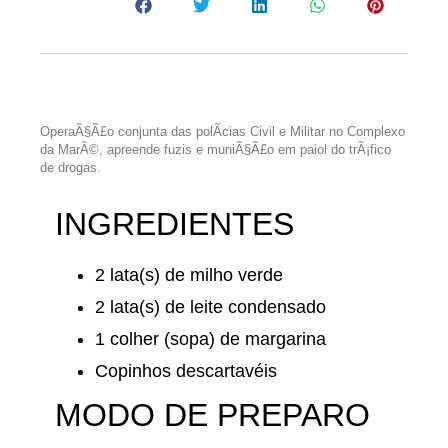
OperaÃ§Ã£o conjunta das polÃ­cias Civil e Militar no Complexo
da MarÃ©, apreende fuzis e muniÃ§Ã£o em paiol do trÃ¡fico
de drogas.
INGREDIENTES
2 lata(s) de milho verde
2 lata(s) de leite condensado
1 colher (sopa) de margarina
Copinhos descartavéis
MODO DE PREPARO