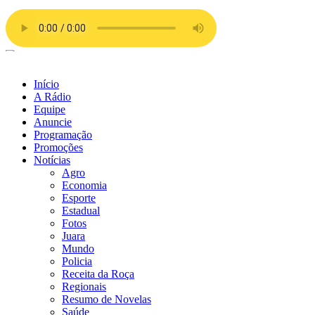
Ir
para
o
conteúdo
Início
A Rádio
Equipe
Anuncie
Programação
Promoções
Notícias
Agro
Economia
Esporte
Estadual
Fotos
Juara
Mundo
Policia
Receita da Roça
Regionais
Resumo de Novelas
Saúde