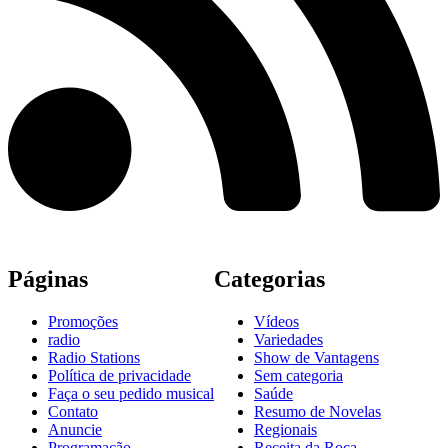
Páginas
Categorias
Promoções
Vídeos
radio
Variedades
Radio Stations
Show de Vantagens
Política de privacidade
Sem categoria
Faça o seu pedido musical
Saúde
Contato
Resumo de Novelas
Anuncie
Regionais
Programação
Receita da Roça