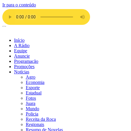
Ir para o conteúdo
Início
A Rádio
Equipe
Anuncie
Programação
Promoções
Notícias
Agro
Economia
Esporte
Estadual
Fotos
Juara
Mundo
Policia
Receita da Roça
Regionais
Resumo de Novelas