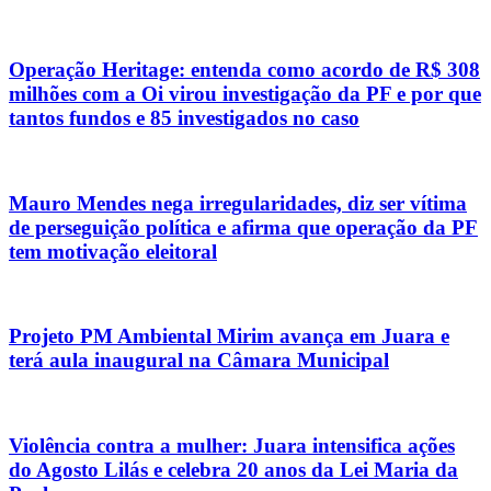
Operação Heritage: entenda como acordo de R$ 308
milhões com a Oi virou investigação da PF e por que
tantos fundos e 85 investigados no caso
Mauro Mendes nega irregularidades, diz ser vítima
de perseguição política e afirma que operação da PF
tem motivação eleitoral
Projeto PM Ambiental Mirim avança em Juara e
terá aula inaugural na Câmara Municipal
Violência contra a mulher: Juara intensifica ações
do Agosto Lilás e celebra 20 anos da Lei Maria da