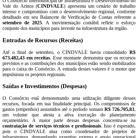
O Consórcio Intermunicipal de Infraestrutura e Desenvolvimento do
Vale do Arinos (
CINDVALE
) apresenta um cenário de trabalho
intenso e compromisso com o desenvolvimento regional, conforme
detalhado em seu Balancete de Verificação de Contas referente a
setembro de 2025
. A movimentação contábil reflete o esforço
conjunto dos municípios para investir na infraestrutura da região.
Entradas de Recursos (Receitas)
Até o final de setembro, o CINDVALE havia consolidado
R$
673.482,43 em receitas
. Esse montante demonstra que os recursos
previstos e as contribuições dos municípios estão sendo mobilizados
para o caixa do Consórcio. A entrada desses valores é o motor que
impulsiona os projetos regionais.
Saídas e Investimentos (Despesas)
O Consórcio está demonstrando uma utilização diligente desses
recursos, focada em sua finalidade principal. Os compromissos de
gastos (empenhos) assumidos até o período somam
R$ 726.705,83
,
um volume que atesta a ativa execução do planejamento
orçamentário. A maior parte dessas despesas concentra-se na
contratação de serviços técnicos e profissionais
. Isso é esperado,
pois o CINDVALE atua como coordenador de projetos de
infraestrutura, demandando expertise externa e apoio operacional