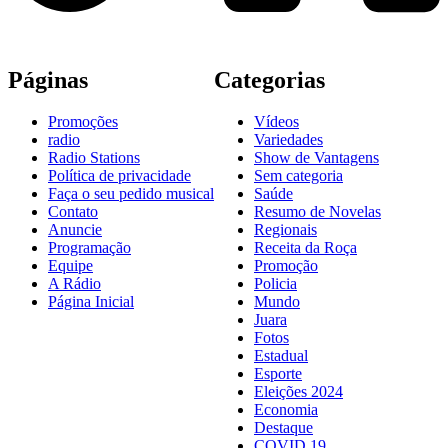
Páginas
Categorias
Promoções
Vídeos
radio
Variedades
Radio Stations
Show de Vantagens
Política de privacidade
Sem categoria
Faça o seu pedido musical
Saúde
Contato
Resumo de Novelas
Anuncie
Regionais
Programação
Receita da Roça
Equipe
Promoção
A Rádio
Policia
Página Inicial
Mundo
Juara
Fotos
Estadual
Esporte
Eleições 2024
Economia
Destaque
COVID 19