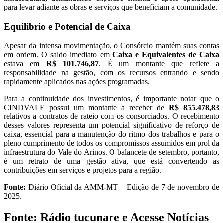
para levar adiante as obras e serviços que beneficiam a comunidade.
Equilíbrio e Potencial de Caixa
Apesar da intensa movimentação, o Consórcio mantém suas contas
em ordem. O saldo imediato em
Caixa e Equivalentes de Caixa
estava em
R$ 101.746,87
. É um montante que reflete a
responsabilidade na gestão, com os recursos entrando e sendo
rapidamente aplicados nas ações programadas.
Para a continuidade dos investimentos, é importante notar que o
CINDVALE possui um montante a receber de
R$ 855.478,83
relativos a contratos de rateio com os consorciados. O recebimento
desses valores representa um potencial significativo de reforço de
caixa, essencial para a manutenção do ritmo dos trabalhos e para o
pleno cumprimento de todos os compromissos assumidos em prol da
infraestrutura do Vale do Arinos. O balancete de setembro, portanto,
é um retrato de uma gestão ativa, que está convertendo as
contribuições em serviços e projetos para a região.
Fonte:
Diário Oficial da AMM-MT – Edição de 7 de novembro de
2025.
Fonte: Rádio tucunare e Acesse Notícias