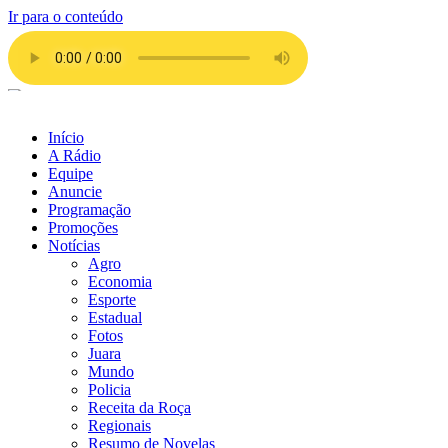
Ir para o conteúdo
Início
A Rádio
Equipe
Anuncie
Programação
Promoções
Notícias
Agro
Economia
Esporte
Estadual
Fotos
Juara
Mundo
Policia
Receita da Roça
Regionais
Resumo de Novelas