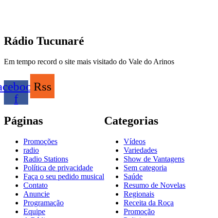
Rádio Tucunaré
Em tempo record o site mais visitado do Vale do Arinos
acebook-
Rss
f
Páginas
Categorias
Promoções
Vídeos
radio
Variedades
Radio Stations
Show de Vantagens
Política de privacidade
Sem categoria
Faça o seu pedido musical
Saúde
Contato
Resumo de Novelas
Anuncie
Regionais
Programação
Receita da Roça
Equipe
Promoção