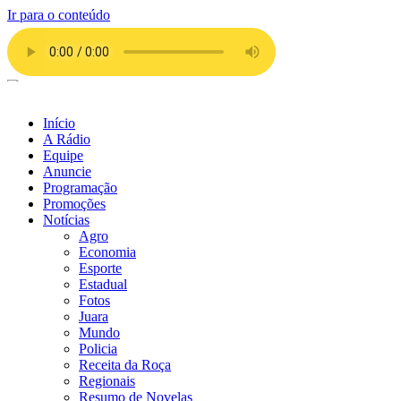
Ir para o conteúdo
Início
A Rádio
Equipe
Anuncie
Programação
Promoções
Notícias
Agro
Economia
Esporte
Estadual
Fotos
Juara
Mundo
Policia
Receita da Roça
Regionais
Resumo de Novelas