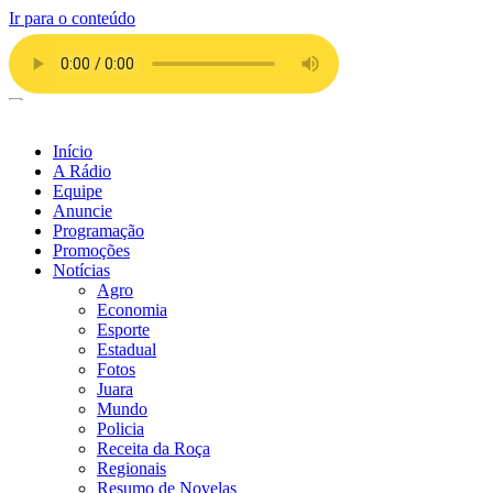
Ir para o conteúdo
Início
A Rádio
Equipe
Anuncie
Programação
Promoções
Notícias
Agro
Economia
Esporte
Estadual
Fotos
Juara
Mundo
Policia
Receita da Roça
Regionais
Resumo de Novelas