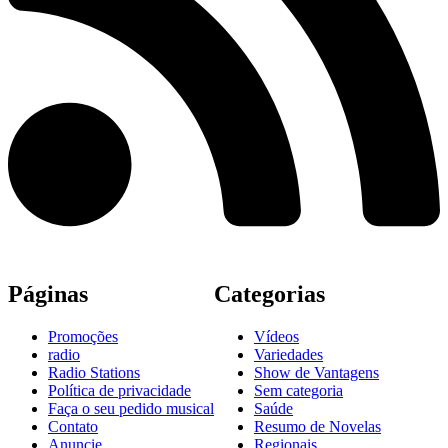
Páginas
Categorias
Promoções
Vídeos
radio
Variedades
Radio Stations
Show de Vantagens
Política de privacidade
Sem categoria
Faça o seu pedido musical
Saúde
Contato
Resumo de Novelas
Anuncie
Regionais