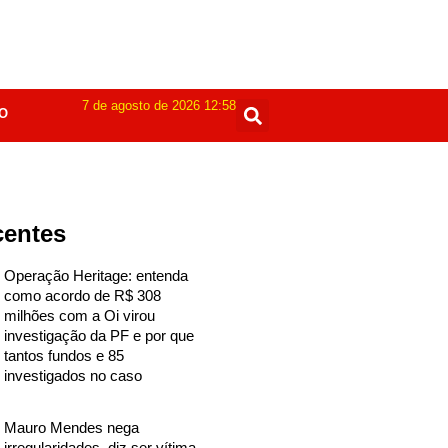
7 de agosto de 2026 12:58
O
centes
Operação Heritage: entenda
como acordo de R$ 308
milhões com a Oi virou
investigação da PF e por que
tantos fundos e 85
investigados no caso
Mauro Mendes nega
irregularidades, diz ser vítima