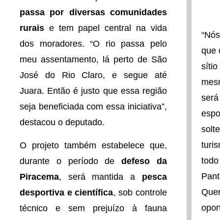
passa por diversas comunidades
rurais
e tem papel central na vida
“Nós
dos moradores. “O rio passa pelo
que 
meu assentamento, lá perto de São
sítio
José do Rio Claro, e segue até
mesm
Juara. Então é justo que essa região
será
seja beneficiada com essa iniciativa”,
espo
destacou o deputado.
solt
turi
O projeto também estabelece que,
todo
durante o período de
defeso da
Pant
Piracema
, será mantida a
pesca
Quer
desportiva e científica
, sob controle
opor
técnico e sem prejuízo à fauna