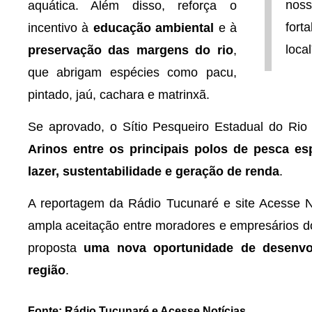
noss
aquática. Além disso, reforça o
fort
incentivo à
educação ambiental
e à
loca
preservação das margens do rio
,
que abrigam espécies como pacu,
pintado, jaú, cachara e matrinxã.
Se aprovado, o Sítio Pesqueiro Estadual do Rio
Arinos entre os principais polos de pesca e
lazer, sustentabilidade e geração de renda
.
A reportagem da Rádio Tucunaré e site Acesse N
ampla aceitação entre moradores e empresários do
proposta
uma nova oportunidade de desenvo
região
.
Fonte: Rádio Tucunaré e Acesse Notícias