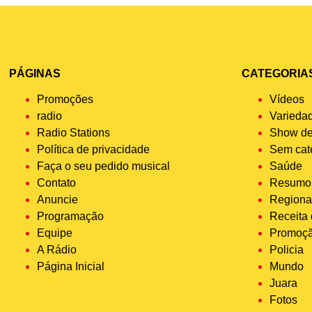
PÁGINAS
CATEGORIA
Promoções
Vídeos
radio
Varieda
Radio Stations
Show de
Política de privacidade
Sem cat
Faça o seu pedido musical
Saúde
Contato
Resumo 
Anuncie
Regiona
Programação
Receita
Equipe
Promoç
A Rádio
Policia
Página Inicial
Mundo
Juara
Fotos