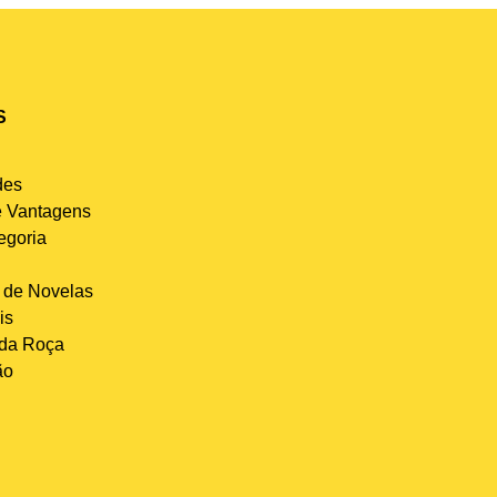
S
des
 Vantagens
egoria
de Novelas
is
 da Roça
ão