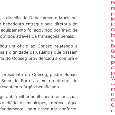
R
n
p
, a direção do Departamento Municipal
i
m bebedouro entregue pela diretoria do
F
C
 equipamento foi adquirido por meio de
h
 obtidos através de transações penais.
v
R
nhou um ofício ao Conseg relatando a
G
ais dignidade os usuários que passam
S
oria do Conseg providenciou a compra e
p
c
p
 presidente do Conseg, pastor Ronael
V
o Soan de Barros; além do diretor do
a
presentam o órgão beneficiado.
n
t
garantir melhor acolhimento às pessoas
G
o diário de munícipes, oferecer água
O
fundamental, para assegurar conforto,
c