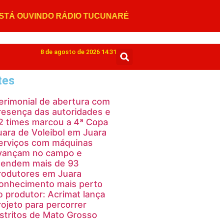
8 de agosto de 2026 14:31
tes
erimonial de abertura com
resença das autoridades e
2 times marcou a 4ª Copa
uara de Voleibol em Juara
erviços com máquinas
vançam no campo e
tendem mais de 93
rodutores em Juara
onhecimento mais perto
o produtor: Acrimat lança
rojeto para percorrer
istritos de Mato Grosso