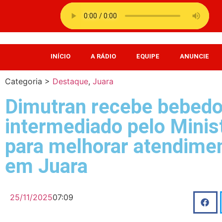
INÍCIO
A RÁDIO
EQUIPE
ANUNCIE
Categoria >
Destaque
,
Juara
Dimutran recebe bebed
intermediado pelo Minis
para melhorar atendimen
em Juara
25/11/2025
07:09