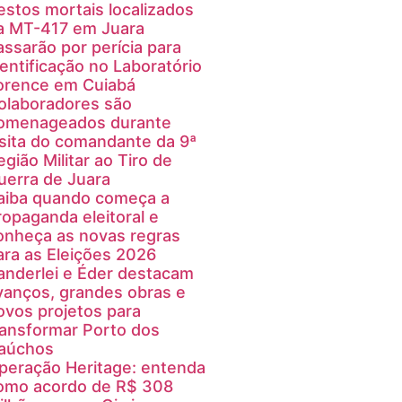
estos mortais localizados
a MT-417 em Juara
assarão por perícia para
dentificação no Laboratório
orence em Cuiabá
olaboradores são
omenageados durante
isita do comandante da 9ª
egião Militar ao Tiro de
uerra de Juara
aiba quando começa a
ropaganda eleitoral e
onheça as novas regras
ara as Eleições 2026
anderlei e Éder destacam
vanços, grandes obras e
ovos projetos para
ransformar Porto dos
aúchos
peração Heritage: entenda
omo acordo de R$ 308