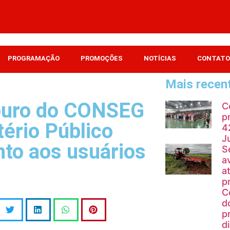
PROGRAMAÇÃO
PROMOÇÕES
NOTÍCIAS
CONTATO
Mais recen
ouro do CONSEG
C
p
tério Público
4
J
to aos usuários
S
a
a
p
C
d
p
d