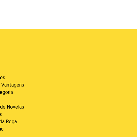
des
 Vantagens
egoria
de Novelas
s
 da Roça
ão