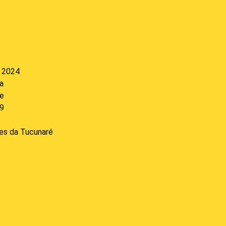
l
s 2024
a
e
9
es da Tucunaré