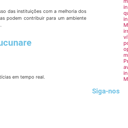
m
i
so das instituições com a melhoria dos
q
ntas podem contribuir para um ambiente
i
.
M
i
v
Tucunare
p
o
m
P
a
i
ícias em tempo real.
M
Siga-nos