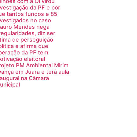
ilhões com a Oi virou
nvestigação da PF e por
ue tantos fundos e 85
nvestigados no caso
auro Mendes nega
rregularidades, diz ser
ítima de perseguição
olítica e afirma que
peração da PF tem
otivação eleitoral
rojeto PM Ambiental Mirim
vança em Juara e terá aula
naugural na Câmara
unicipal