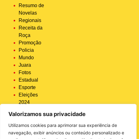
Resumo de
Novelas
Regionais
Receita da
Roça
Promoção
Policia
Mundo
Juara
Fotos
Estadual
Esporte
Eleições
2024
Economia
Valorizamos sua privacidade
Destaque
COVID 19
Utilizamos cookies para aprimorar sua experiência de
Brasil
navegação, exibir anúncios ou conteúdo personalizado e