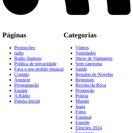
Páginas
Categorias
Promoções
Vídeos
radio
Variedades
Radio Stations
Show de Vantagens
Política de privacidade
Sem categoria
Faça o seu pedido musical
Saúde
Contato
Resumo de Novelas
Anuncie
Regionais
Programação
Receita da Roça
Equipe
Promoção
A Rádio
Policia
Página Inicial
Mundo
Juara
Fotos
Estadual
Esporte
Eleições 2024