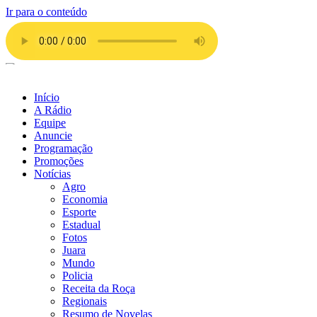
Ir para o conteúdo
Início
A Rádio
Equipe
Anuncie
Programação
Promoções
Notícias
Agro
Economia
Esporte
Estadual
Fotos
Juara
Mundo
Policia
Receita da Roça
Regionais
Resumo de Novelas