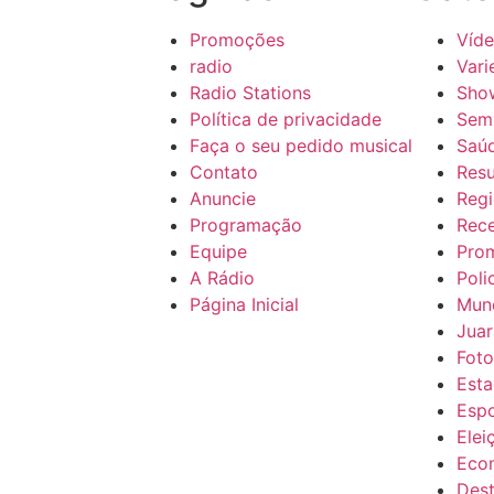
Promoções
Víd
radio
Vari
Radio Stations
Sho
Política de privacidade
Sem 
Faça o seu pedido musical
Saú
Contato
Res
Anuncie
Regi
Programação
Rece
Equipe
Pro
A Rádio
Poli
Página Inicial
Mun
Juar
Foto
Esta
Esp
Elei
Eco
Des