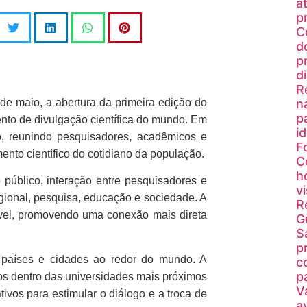
a
p
C
d
p
d
R
 de maio, a abertura da primeira edição do
n
p
ento de divulgação científica do mundo. Em
i
, reunindo pesquisadores, acadêmicos e
F
to científico do cotidiano da população.
C
h
o público, interação entre pesquisadores e
v
gional, pesquisa, educação e sociedade. A
R
ível, promovendo uma conexão mais direta
G
S
p
 países e cidades ao redor do mundo. A
c
p
dos dentro das universidades mais próximos
V
ivos para estimular o diálogo e a troca de
a