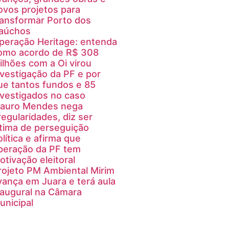
ovos projetos para
ransformar Porto dos
aúchos
peração Heritage: entenda
omo acordo de R$ 308
ilhões com a Oi virou
nvestigação da PF e por
ue tantos fundos e 85
nvestigados no caso
auro Mendes nega
rregularidades, diz ser
ítima de perseguição
olítica e afirma que
peração da PF tem
otivação eleitoral
rojeto PM Ambiental Mirim
vança em Juara e terá aula
naugural na Câmara
unicipal