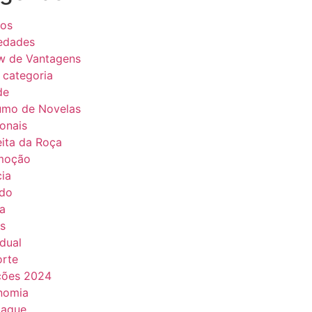
eos
edades
w de Vantagens
categoria
de
umo de Novelas
onais
ita da Roça
moção
cia
do
a
s
dual
orte
ções 2024
nomia
taque