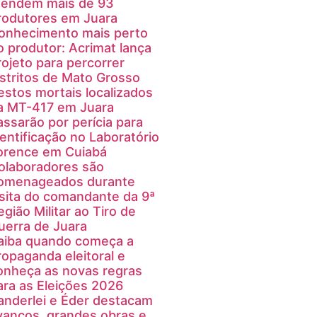
tendem mais de 93
rodutores em Juara
onhecimento mais perto
o produtor: Acrimat lança
rojeto para percorrer
istritos de Mato Grosso
estos mortais localizados
a MT-417 em Juara
assarão por perícia para
dentificação no Laboratório
orence em Cuiabá
olaboradores são
omenageados durante
isita do comandante da 9ª
egião Militar ao Tiro de
uerra de Juara
aiba quando começa a
ropaganda eleitoral e
onheça as novas regras
ara as Eleições 2026
anderlei e Éder destacam
vanços, grandes obras e