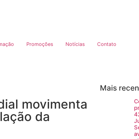
mação
Promoções
Notícias
Contato
Mais recen
ndial movimenta
C
p
lação da
4
J
S
a