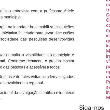
n
t
alizou entrevista com a professora
Ariele
G
no município.
O
c
rgiu na Irlanda e hoje mobiliza instituições
m
niciativa foi criada para levar discussões
i
a sociedade das pesquisas desenvolvidas
q
i
M
uara amplia a visibilidade do município e
i
v
onal. Conforme destacou, o projeto mostra
p
no das pessoas e acessível a todos.
o
m
lestras e debates voltados a temas ligados
P
desenvolvimento regional.
a
i
acional da divulgação científica e fortalece
M
.
Siga-nos