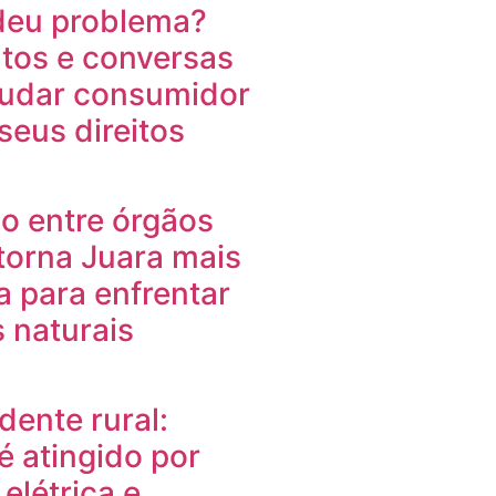
deu problema?
os e conversas
udar consumidor
seus direitos
o entre órgãos
torna Juara mais
 para enfrentar
 naturais
dente rural:
é atingido por
elétrica e