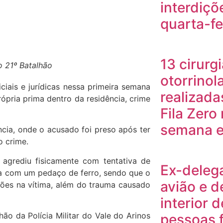
interdiçõ
quarta-fe
13 cirurg
 21º Batalhão
otorrinol
iais e jurídicas nessa primeira semana
realizada
pria prima dentro da residência, crime
Fila Zero 
semana e
ncia, onde o acusado foi preso após ter
o crime.
e agrediu fisicamente com tentativa de
Ex-deleg
da com um pedaço de ferro, sendo que o
avião e 
sões na vítima, além do trauma causado
interior 
ão da Polícia Militar do Vale do Arinos
pessoas 