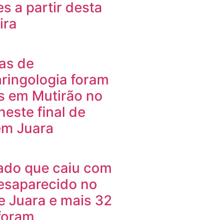
es a partir desta
ira
ias de
aringologia foram
s em Mutirão no
neste final de
m Juara
ado que caiu com
desaparecido no
de Juara e mais 32
foram