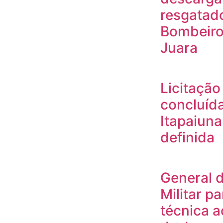
resgatad
Bombeiros
Juara
Licitaçã
concluída
Itapaiun
definida
General 
Militar pa
técnica a