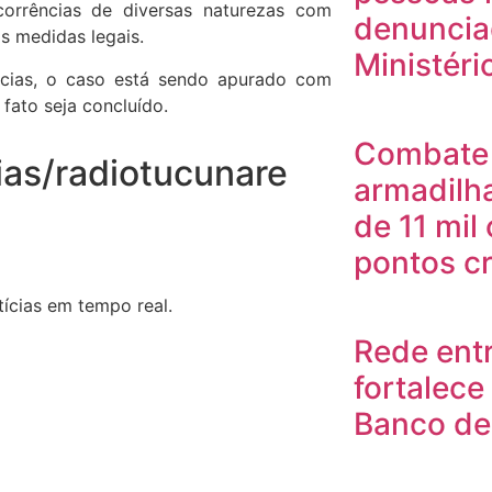
orrências de diversas naturezas com
denuncia
s medidas legais.
Ministéri
ncias, o caso está sendo apurado com
fato seja concluído.
Combate 
ias/radiotucunare
armadilh
de 11 mil
pontos cr
ícias em tempo real.
Rede ent
fortalec
Banco de