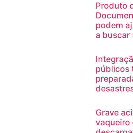
Produto 
Document
podem aj
a buscar 
Integraçã
públicos 
preparada
desastres
Grave aci
vaqueiro 
descarga 