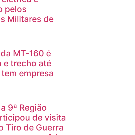
o pelos
 Militares de
o da MT-160 é
 e trecho até
a tem empresa
da 9ª Região
rticipou de visita
o Tiro de Guerra