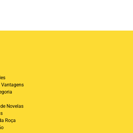
des
 Vantagens
egoria
de Novelas
is
 da Roça
ão