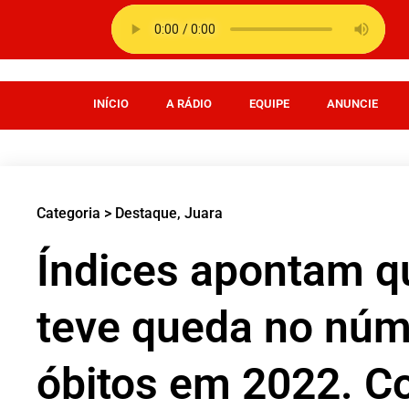
INÍCIO
A RÁDIO
EQUIPE
ANUNCIE
Categoria >
Destaque
,
Juara
Índices apontam q
teve queda no núm
óbitos em 2022. Co