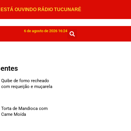
6 de agosto de 2026 16:24
centes
Quibe de forno recheado
com requeijão e muçarela
Torta de Mandioca com
Carne Moída