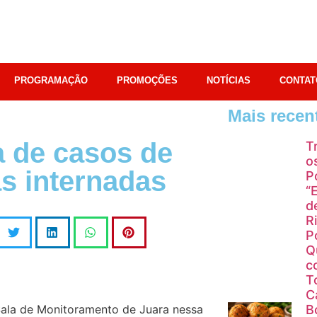
PROGRAMAÇÃO
PROMOÇÕES
NOTÍCIAS
CONTAT
Mais recen
a de casos de
T
o
s internadas
P
“
d
R
P
Q
c
T
C
Sala de Monitoramento de Juara nessa
B