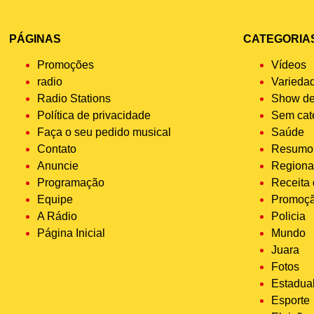
PÁGINAS
CATEGORIA
Promoções
Vídeos
radio
Varieda
Radio Stations
Show de
Política de privacidade
Sem cat
Faça o seu pedido musical
Saúde
Contato
Resumo 
Anuncie
Regiona
Programação
Receita
Equipe
Promoç
A Rádio
Policia
Página Inicial
Mundo
Juara
Fotos
Estadua
Esporte