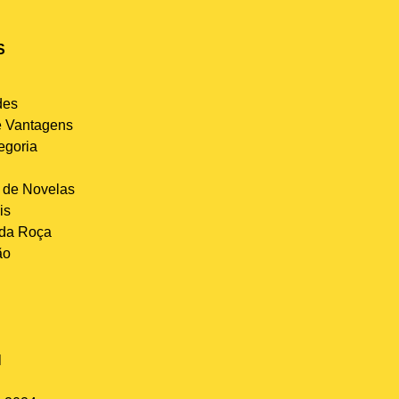
S
des
 Vantagens
egoria
de Novelas
is
 da Roça
ão
l