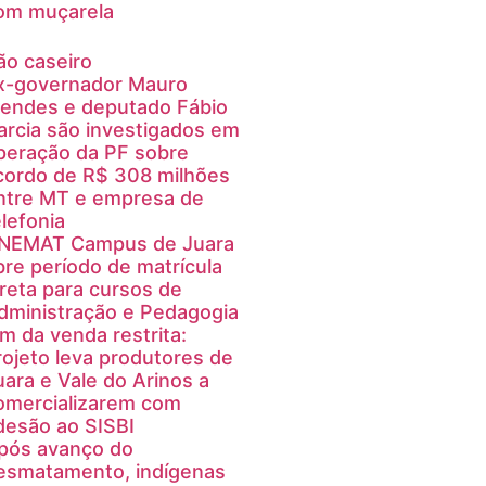
om muçarela
ão caseiro
x-governador Mauro
endes e deputado Fábio
arcia são investigados em
peração da PF sobre
cordo de R$ 308 milhões
ntre MT e empresa de
elefonia
NEMAT Campus de Juara
bre período de matrícula
ireta para cursos de
dministração e Pedagogia
im da venda restrita:
rojeto leva produtores de
uara e Vale do Arinos a
omercializarem com
desão ao SISBI
pós avanço do
esmatamento, indígenas