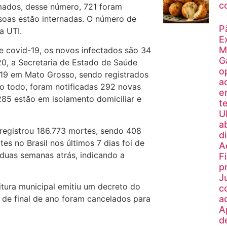
c
mados, desse número, 721 foram
soas estão internadas. O número de
P
a UTI.
E
M
de covid-19, os novos infectados são 34
G
20, a Secretaria de Estado de Saúde
o
-19 em Mato Grosso, sendo registrados
a
o todo, foram notificadas 292 novas
e
85 estão em isolamento domiciliar e
t
U
a
s registrou 186.773 mortes, sendo 408
d
es no Brasil nos últimos 7 dias foi de
A
duas semanas atrás, indicando a
F
p
J
tura municipal emitiu um decreto do
c
 de final de ano foram cancelados para
a
A
d