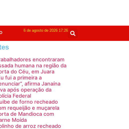
6 de agosto de 2026 17:26
O
tes
rabalhadores encontraram
ssada humana na região da
orta do Céu, em Juara
Eu fui a primeira a
enunciar”, afirma Janaína
iva após operação da
olícia Federal
uibe de forno recheado
om requeijão e muçarela
orta de Mandioca com
arne Moída
olinho de arroz recheado