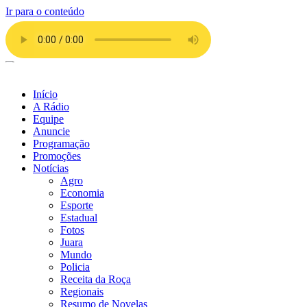
Ir para o conteúdo
Início
A Rádio
Equipe
Anuncie
Programação
Promoções
Notícias
Agro
Economia
Esporte
Estadual
Fotos
Juara
Mundo
Policia
Receita da Roça
Regionais
Resumo de Novelas