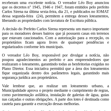
receberam uma excelente notícia. O vereador Léo Boy anunciou
que os decretos n° 1945, 1946 e 1947, foram emitidos pelo prefeito
Carlos Sirena na última sexta-feira, dia 21, e publicados no IOMAT
dessa segunda-feira (24), permitem a entrega desses loteamentos,
liberando as propriedades com lavratura de Escritura pública.
A decisão do Prefeito Carlos Sirena representa um marco importante
para os moradores desses bairros que já possuem casas em terrenos
que estavam caucionados. Com a autorização para a recepção, os
proprietários ficam agora livres de quaisquer pendências e
regularizados conforme leis municipais.
O vereador Léo Boy, responsável por divulgar a notícia, não
poupou agradecimentos ao prefeito e aos empreendedores que
realizaram o loteamento, garantindo todas as benfeitorias exigidas no
Plano Diretor. Essa iniciativa permitirá que a área dos loteamentos
fique organizada dentro dos parâmetros legais, garantindo mais
segurança jurídica aos proprietários.
Vale lembrar que, ao realizar um loteamento urbano, a
Municipalidade aprova o projeto mediante o cumprimento de regras,
como pavimentação asfáltica, instalação de galerias de água, guias
nas calçadas e outras obrigações. A parte dos lotes é destinada como
cautela para garantir a execução dessas melhorias.