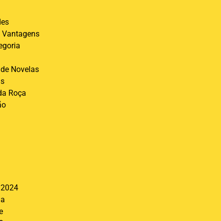
des
 Vantagens
egoria
de Novelas
is
 da Roça
ão
l
 2024
ia
e