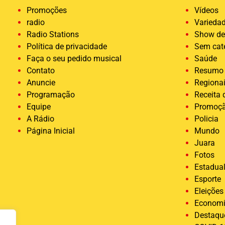
Promoções
Vídeos
radio
Varieda
Radio Stations
Show de
Política de privacidade
Sem cat
Faça o seu pedido musical
Saúde
Contato
Resumo 
Anuncie
Regiona
Programação
Receita
Equipe
Promoç
A Rádio
Policia
Página Inicial
Mundo
Juara
Fotos
Estadua
Esporte
Eleições
Econom
Destaqu