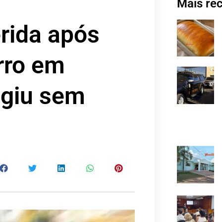
Mais re
erida após
arro em
ugiu sem