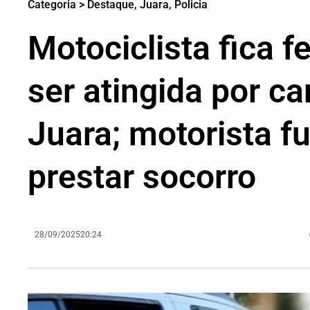
Categoria >
Destaque
,
Juara
,
Policia
Motociclista fica f
ser atingida por c
Juara; motorista f
prestar socorro
28/09/2025
20:24