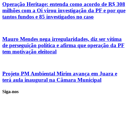
Operação Heritage: entenda como acordo de R$ 308
milhões com a Oi virou investigação da PF e por que
tantos fundos e 85 investigados no caso
Mauro Mendes nega irregularidades, diz ser vítima
de perseguição política e afirma que operação da PF
tem motivação eleitoral
Projeto PM Ambiental Mirim avança em Juara e
terá aula inaugural na Câmara Municipal
Siga-nos