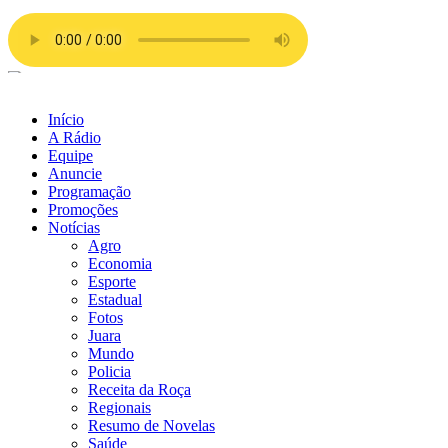
Ir
para
o
conteúdo
Início
A Rádio
Equipe
Anuncie
Programação
Promoções
Notícias
Agro
Economia
Esporte
Estadual
Fotos
Juara
Mundo
Policia
Receita da Roça
Regionais
Resumo de Novelas
Saúde