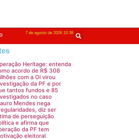
7 de agosto de 2026 10:38
O
tes
peração Heritage: entenda
omo acordo de R$ 308
ilhões com a Oi virou
nvestigação da PF e por
ue tantos fundos e 85
nvestigados no caso
auro Mendes nega
rregularidades, diz ser
ítima de perseguição
olítica e afirma que
peração da PF tem
otivação eleitoral