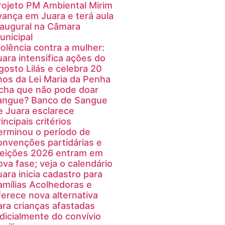
rojeto PM Ambiental Mirim
vança em Juara e terá aula
naugural na Câmara
unicipal
iolência contra a mulher:
uara intensifica ações do
gosto Lilás e celebra 20
nos da Lei Maria da Penha
cha que não pode doar
angue? Banco de Sangue
e Juara esclarece
incipais critérios
erminou o período de
onvenções partidárias e
leições 2026 entram em
ova fase; veja o calendário
uara inicia cadastro para
amílias Acolhedoras e
ferece nova alternativa
ara crianças afastadas
udicialmente do convívio