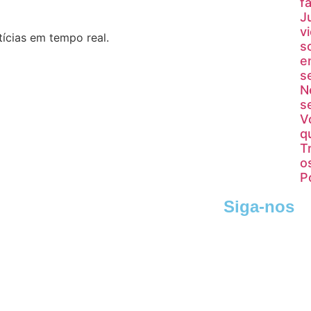
fa
J
v
ícias em tempo real.
s
e
s
N
s
V
q
T
o
P
Siga-nos