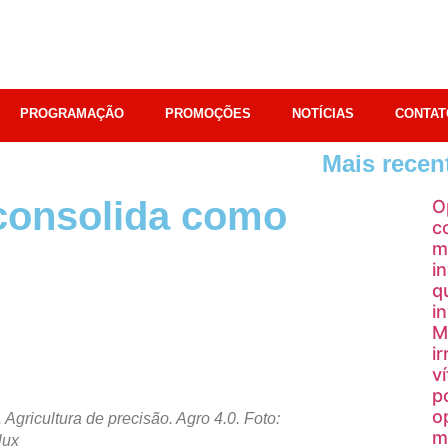
PROGRAMAÇÃO
PROMOÇÕES
NOTÍCIAS
CONTAT
Mais recen
 consolida como
O
c
m
i
q
i
M
i
v
p
o
 Agricultura de precisão. Agro 4.0. Foto:
m
lux