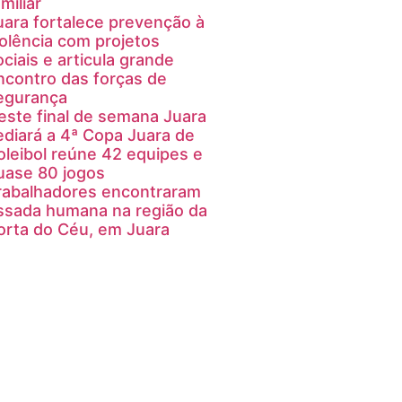
miliar
uara fortalece prevenção à
iolência com projetos
ociais e articula grande
ncontro das forças de
egurança
este final de semana Juara
ediará a 4ª Copa Juara de
oleibol reúne 42 equipes e
uase 80 jogos
rabalhadores encontraram
ssada humana na região da
orta do Céu, em Juara