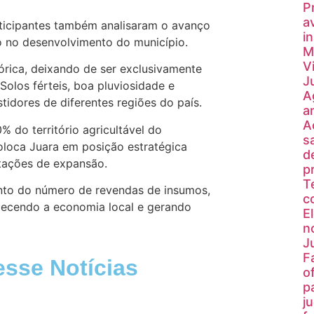
P
a
rticipantes também analisaram o avanço
i
o no desenvolvimento do município.
M
V
órica, deixando de ser exclusivamente
J
olos férteis, boa pluviosidade e
A
stidores de diferentes regiões do país.
a
A
do território agricultável do
s
coloca Juara em posição estratégica
d
itações de expansão.
pr
T
nto do número de revendas de insumos,
c
talecendo a economia local e gerando
E
n
J
F
esse Notícias
o
p
j