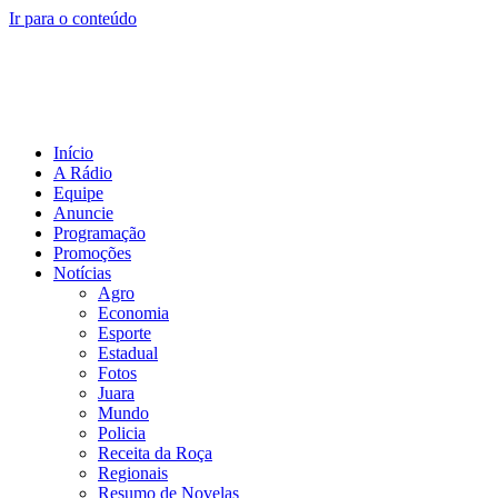
Ir para o conteúdo
Início
A Rádio
Equipe
Anuncie
Programação
Promoções
Notícias
Agro
Economia
Esporte
Estadual
Fotos
Juara
Mundo
Policia
Receita da Roça
Regionais
Resumo de Novelas