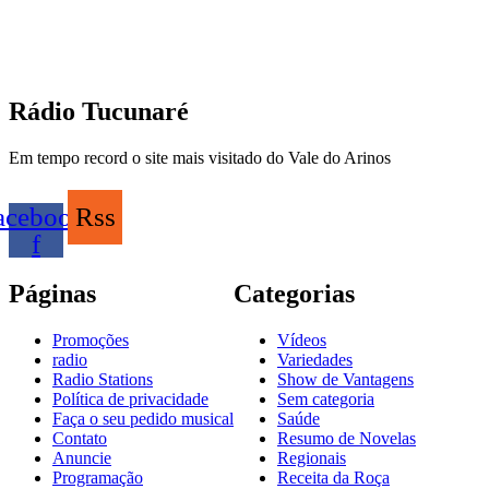
Rádio Tucunaré
Em tempo record o site mais visitado do Vale do Arinos
acebook-
Rss
f
Páginas
Categorias
Promoções
Vídeos
radio
Variedades
Radio Stations
Show de Vantagens
Política de privacidade
Sem categoria
Faça o seu pedido musical
Saúde
Contato
Resumo de Novelas
Anuncie
Regionais
Programação
Receita da Roça