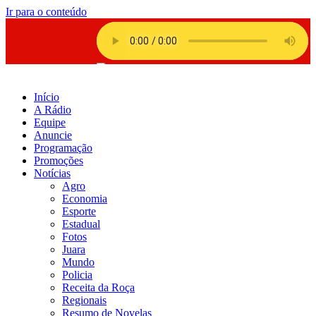
Ir para o conteúdo
Início
A Rádio
Equipe
Anuncie
Programação
Promoções
Notícias
Agro
Economia
Esporte
Estadual
Fotos
Juara
Mundo
Policia
Receita da Roça
Regionais
Resumo de Novelas