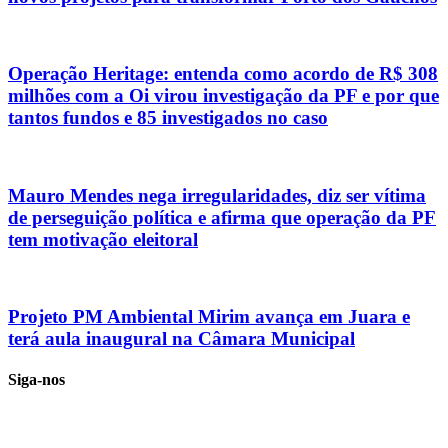
Operação Heritage: entenda como acordo de R$ 308
milhões com a Oi virou investigação da PF e por que
tantos fundos e 85 investigados no caso
Mauro Mendes nega irregularidades, diz ser vítima
de perseguição política e afirma que operação da PF
tem motivação eleitoral
Projeto PM Ambiental Mirim avança em Juara e
terá aula inaugural na Câmara Municipal
Siga-nos