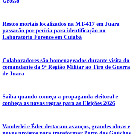
Grosso
Restos mortais localizados na MT-417 em Juara
passarão por perícia para identificação no
Laboratório Forence em Cuiabá
Colaboradores são homenageados durante visita do
comandante da 9ª Região Militar ao Tiro de Guerra
de Juara
Saiba quando começa a propaganda eleitoral e
conheça as novas regras para as Eleições 2026
Vanderlei e Éder destacam avanços, grandes obras e
novos projetos para transformar Porto dos Gaúchos