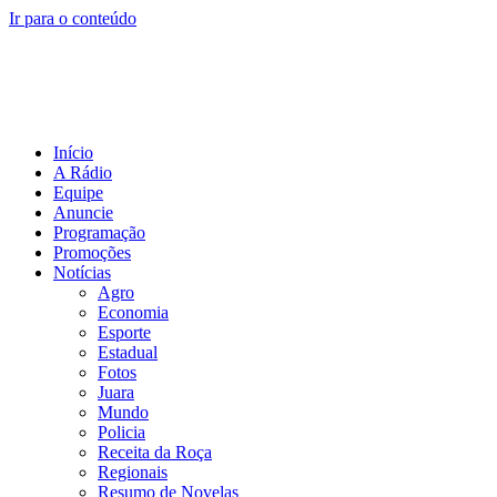
Ir para o conteúdo
Início
A Rádio
Equipe
Anuncie
Programação
Promoções
Notícias
Agro
Economia
Esporte
Estadual
Fotos
Juara
Mundo
Policia
Receita da Roça
Regionais
Resumo de Novelas