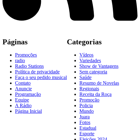
Páginas
Categorias
Promoções
Vídeos
radio
Variedades
Radio Stations
Show de Vantagens
Política de privacidade
Sem categoria
Faça o seu pedido musical
Saúde
Contato
Resumo de Novelas
Anuncie
Regionais
Programação
Receita da Roça
Equipe
Promoção
A Rádio
Policia
Página Inicial
Mundo
Juara
Fotos
Estadual
Esporte
Eleições 2024