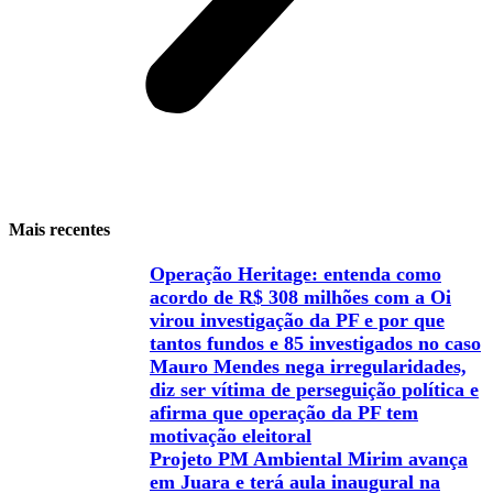
Mais recentes
Operação Heritage: entenda como
acordo de R$ 308 milhões com a Oi
virou investigação da PF e por que
tantos fundos e 85 investigados no caso
Mauro Mendes nega irregularidades,
diz ser vítima de perseguição política e
afirma que operação da PF tem
motivação eleitoral
Projeto PM Ambiental Mirim avança
em Juara e terá aula inaugural na