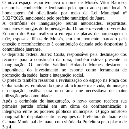
O novo espaço esportivo leva o nome de Moisés Vitor Barroso,
desportista conhecido e lembrado pelo apoio ao esporte local. A
homenagem foi oficializada por meio da Lei Municipal nº
3.327/2025, sancionada pelo prefeito municipal de Juara.
A cerimônia de inauguração reuniu autoridades, esportistas,
familiares e amigos do homenageado. Durante o evento, o vereador
Eduardo do Boxe realizou a entrega de placas de homenagem à
mãe, esposa e filhas de Moisés, em um momento marcado pela
emoção e reconhecimento à contribuição deixada pelo desportista à
comunidade juarense.
O deputado federal Juarez Costa, responsável pela destinação dos
recursos para a construção da obra, também esteve presente na
inauguração. O prefeito Valdinei Holanda Moraes destacou a
importância do investimento no esporte como ferramenta de
promoção da saúde, lazer e integração social.
O prefeito também ressaltou a revitalização do espaço na Praça dos
Colonizadores, enfatizando que a obra trouxe mais vida, iluminação
e ocupação positiva para uma área que necessitava de maior
utilização pela comunidade.
Após a cerimônia de inauguração, o novo campo recebeu sua
primeira partida oficial em um clima de confraternização e
integração entre os poderes públicos municipais. O jogo amistoso
inaugural foi disputado entre as equipes da Prefeitura de Juara e da
Câmara Municipal de Juara, com vitória da Prefeitura pelo placar de
5 a 4.