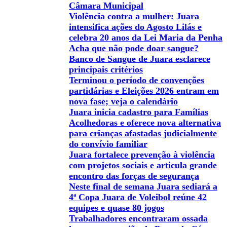
Câmara Municipal
Violência contra a mulher: Juara
intensifica ações do Agosto Lilás e
celebra 20 anos da Lei Maria da Penha
Acha que não pode doar sangue?
Banco de Sangue de Juara esclarece
principais critérios
Terminou o período de convenções
partidárias e Eleições 2026 entram em
nova fase; veja o calendário
Juara inicia cadastro para Famílias
Acolhedoras e oferece nova alternativa
para crianças afastadas judicialmente
do convívio familiar
Juara fortalece prevenção à violência
com projetos sociais e articula grande
encontro das forças de segurança
Neste final de semana Juara sediará a
4ª Copa Juara de Voleibol reúne 42
equipes e quase 80 jogos
Trabalhadores encontraram ossada