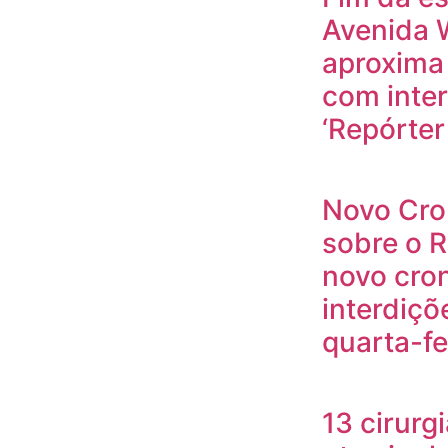
Avenida W
aproxima
com inte
‘Repórter
Novo Cro
sobre o R
novo cro
interdiçõ
quarta-fe
13 cirurg