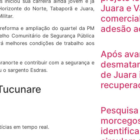
 iniciou sua carreira ainda jovem e já
Juara e V
orizonte do Norte, Tabaporã e Juara,
litar.
comercia
adesão a
 reforma e ampliação do quartel da PM
selho Comunitário de Segurança Pública
irá melhores condições de trabalho aos
Após ava
desmatam
ranorte e contribuir com a segurança e
 o sargento Esdras.
de Juara
recuperaç
 Tucunare
Pesquisa 
morcegos
ícias em tempo real.
identific