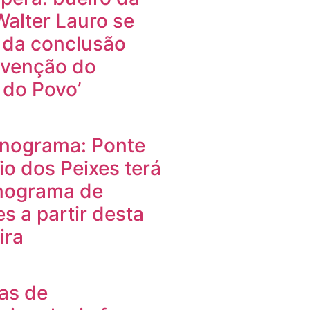
alter Lauro se
 da conclusão
rvenção do
 do Povo’
nograma: Ponte
io dos Peixes terá
nograma de
es a partir desta
ira
ias de