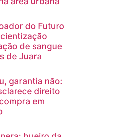
na área urbana
oador do Futuro
cientização
ação de sangue
s de Juara
u, garantia não:
clarece direito
 compra em
o
pera: bueiro da