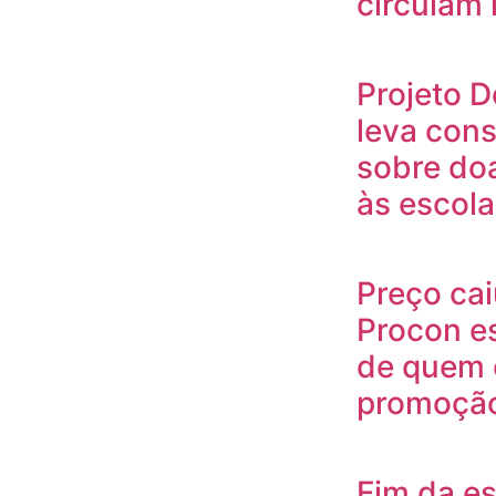
circulam 
Projeto D
leva cons
sobre do
às escola
Preço cai
Procon es
de quem
promoçã
Fim da es