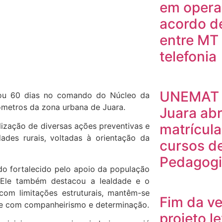
em opera
acordo d
entre MT
telefonia
UNEMAT 
ou 60 dias no comando do Núcleo da
ilômetros da zona urbana de Juara.
Juara abr
matrícula
ização de diversas ações preventivas e
dades rurais, voltadas à orientação da
cursos d
Pedagog
do fortalecido pelo apoio da população
”. Ele também destacou a lealdade e o
om limitações estruturais, mantêm-se
Fim da ve
de com companheirismo e determinação.
projeto l