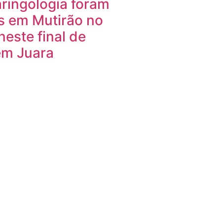
aringologia foram
s em Mutirão no
neste final de
m Juara