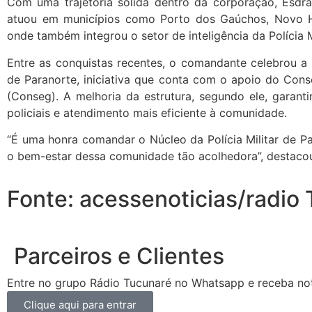
Com uma trajetória sólida dentro da corporação, Esdras
atuou em municípios como Porto dos Gaúchos, Novo H
onde também integrou o setor de inteligência da Polícia Mi
Entre as conquistas recentes, o comandante celebrou a
de Paranorte, iniciativa que conta com o apoio do Con
(Conseg). A melhoria da estrutura, segundo ele, garant
policiais e atendimento mais eficiente à comunidade.
“É uma honra comandar o Núcleo da Polícia Militar de Pa
o bem-estar dessa comunidade tão acolhedora”, destacou
Fonte: acessenoticias/radio
Parceiros e Clientes
Entre no grupo Rádio Tucunaré no Whatsapp e receba not
Clique aqui para entrar