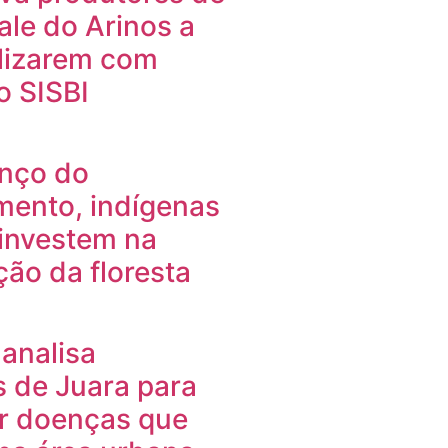
ale do Arinos a
lizarem com
o SISBI
nço do
ento, indígenas
 investem na
ão da floresta
analisa
 de Juara para
ar doenças que