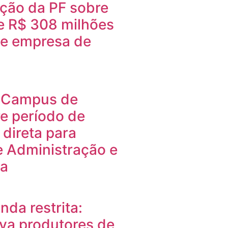
ção da PF sobre
e R$ 308 milhões
 e empresa de
Campus de
e período de
 direta para
e Administração e
ia
nda restrita:
eva produtores de