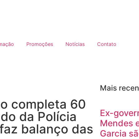
mação
Promoções
Notícias
Contato
Mais recen
ão completa 60
Ex-gover
do da Polícia
Mendes e
 faz balanço das
Garcia sã