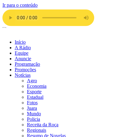
Ir para o conteúdo
Início
A Rádio
Equipe
Anuncie
Programação
Promoções
Notícias
Agro
Economia
Esporte
Estadual
Fotos
Juara
Mundo
Policia
Receita da Roça
Regionais
Resumo de Novelas