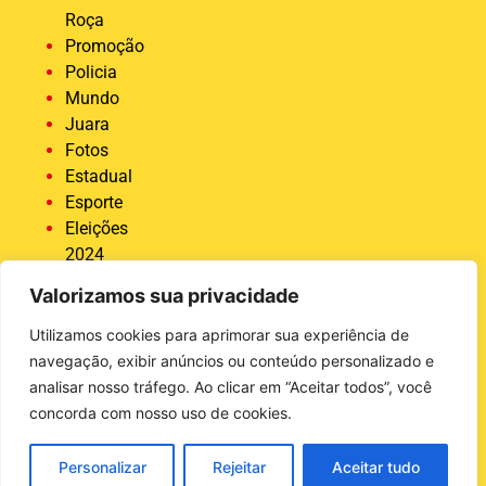
Roça
Promoção
Policia
Mundo
Juara
Fotos
Estadual
Esporte
Eleições
2024
Economia
Valorizamos sua privacidade
Destaque
COVID 19
Utilizamos cookies para aprimorar sua experiência de
Brasil
navegação, exibir anúncios ou conteúdo personalizado e
Bastidores
analisar nosso tráfego. Ao clicar em “Aceitar todos”, você
da Tucunaré
concorda com nosso uso de cookies.
Ativas
Agro
Personalizar
Rejeitar
Aceitar tudo