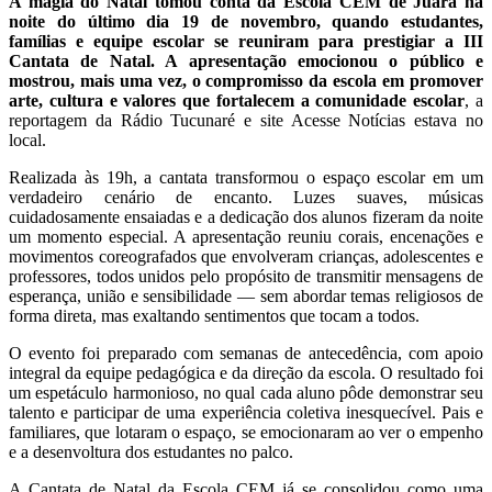
A magia do Natal tomou conta da Escola CEM de Juara na
noite do último dia 19 de novembro, quando estudantes,
famílias e equipe escolar se reuniram para prestigiar a III
Cantata de Natal. A apresentação emocionou o público e
mostrou, mais uma vez, o compromisso da escola em promover
arte, cultura e valores que fortalecem a comunidade escolar
, a
reportagem da Rádio Tucunaré e site Acesse Notícias estava no
local.
Realizada às 19h, a cantata transformou o espaço escolar em um
verdadeiro cenário de encanto. Luzes suaves, músicas
cuidadosamente ensaiadas e a dedicação dos alunos fizeram da noite
um momento especial. A apresentação reuniu corais, encenações e
movimentos coreografados que envolveram crianças, adolescentes e
professores, todos unidos pelo propósito de transmitir mensagens de
esperança, união e sensibilidade — sem abordar temas religiosos de
forma direta, mas exaltando sentimentos que tocam a todos.
O evento foi preparado com semanas de antecedência, com apoio
integral da equipe pedagógica e da direção da escola. O resultado foi
um espetáculo harmonioso, no qual cada aluno pôde demonstrar seu
talento e participar de uma experiência coletiva inesquecível. Pais e
familiares, que lotaram o espaço, se emocionaram ao ver o empenho
e a desenvoltura dos estudantes no palco.
A Cantata de Natal da Escola CEM já se consolidou como uma