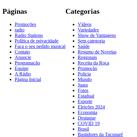
Páginas
Categorias
Promoções
Vídeos
radio
Variedades
Radio Stations
Show de Vantagens
Política de privacidade
Sem categoria
Faça o seu pedido musical
Saúde
Contato
Resumo de Novelas
Anuncie
Regionais
Programação
Receita da Roça
Equipe
Promoção
A Rádio
Policia
Página Inicial
Mundo
Juara
Fotos
Estadual
Esporte
Eleições 2024
Economia
Destaque
COVID 19
Brasil
Bastidores da Tucunaré