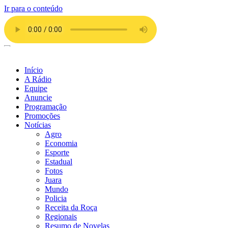
Ir para o conteúdo
Início
A Rádio
Equipe
Anuncie
Programação
Promoções
Notícias
Agro
Economia
Esporte
Estadual
Fotos
Juara
Mundo
Policia
Receita da Roça
Regionais
Resumo de Novelas