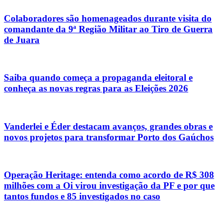
Colaboradores são homenageados durante visita do
comandante da 9ª Região Militar ao Tiro de Guerra
de Juara
Saiba quando começa a propaganda eleitoral e
conheça as novas regras para as Eleições 2026
Vanderlei e Éder destacam avanços, grandes obras e
novos projetos para transformar Porto dos Gaúchos
Operação Heritage: entenda como acordo de R$ 308
milhões com a Oi virou investigação da PF e por que
tantos fundos e 85 investigados no caso