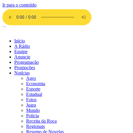
Ir para o conteúdo
Início
A Rádio
Equipe
Anuncie
Programação
Promoções
Notícias
Agro
Economia
Esporte
Estadual
Fotos
Juara
Mundo
Policia
Receita da Roça
Regionais
Resumo de Novelas