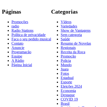
Páginas
Categorias
Promoções
Vídeos
radio
Variedades
Radio Stations
Show de Vantagens
Política de privacidade
Sem categoria
Faça o seu pedido musical
Saúde
Contato
Resumo de Novelas
Anuncie
Regionais
Programação
Receita da Roça
Equipe
Promoção
A Rádio
Policia
Página Inicial
Mundo
Juara
Fotos
Estadual
Esporte
Eleições 2024
Economia
Destaque
COVID 19
Brasil