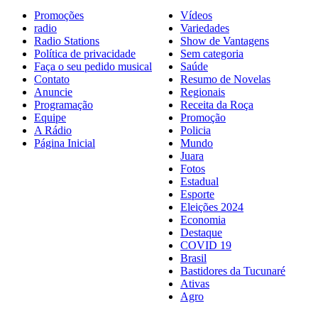
Promoções
Vídeos
radio
Variedades
Radio Stations
Show de Vantagens
Política de privacidade
Sem categoria
Faça o seu pedido musical
Saúde
Contato
Resumo de Novelas
Anuncie
Regionais
Programação
Receita da Roça
Equipe
Promoção
A Rádio
Policia
Página Inicial
Mundo
Juara
Fotos
Estadual
Esporte
Eleições 2024
Economia
Destaque
COVID 19
Brasil
Bastidores da Tucunaré
Ativas
Agro