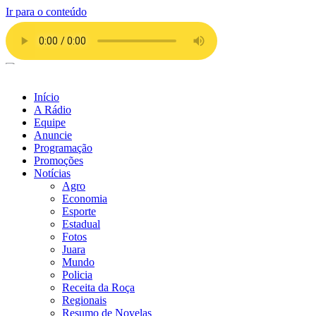
Ir para o conteúdo
Início
A Rádio
Equipe
Anuncie
Programação
Promoções
Notícias
Agro
Economia
Esporte
Estadual
Fotos
Juara
Mundo
Policia
Receita da Roça
Regionais
Resumo de Novelas