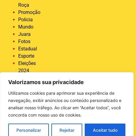
Roça
Promoção
Policia
Mundo
Juara
Fotos
Estadual
Esporte
Eleições
2024
Economia
Valorizamos sua privacidade
Destaque
COVID 19
Utilizamos cookies para aprimorar sua experiência de
Brasil
navegação, exibir anúncios ou conteúdo personalizado e
Bastidores
analisar nosso tráfego. Ao clicar em “Aceitar todos”, você
da Tucunaré
concorda com nosso uso de cookies.
Ativas
Agro
Personalizar
Rejeitar
Aceitar tudo