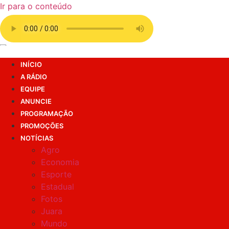
Ir para o conteúdo
INÍCIO
A RÁDIO
EQUIPE
ANUNCIE
PROGRAMAÇÃO
PROMOÇÕES
NOTÍCIAS
Agro
Economia
Esporte
Estadual
Fotos
Juara
Mundo