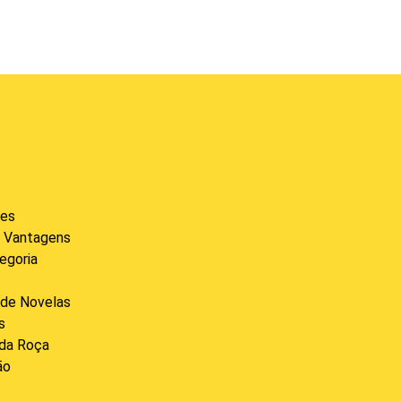
des
 Vantagens
egoria
de Novelas
s
 da Roça
ão