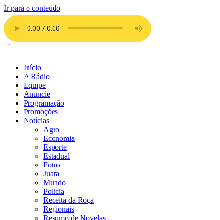
Ir para o conteúdo
Início
A Rádio
Equipe
Anuncie
Programação
Promoções
Notícias
Agro
Economia
Esporte
Estadual
Fotos
Juara
Mundo
Policia
Receita da Roça
Regionais
Resumo de Novelas