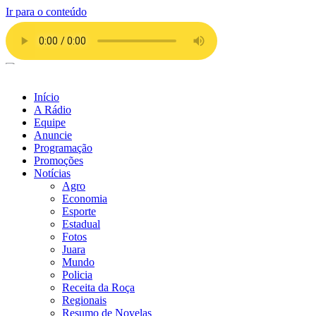
Ir para o conteúdo
Início
A Rádio
Equipe
Anuncie
Programação
Promoções
Notícias
Agro
Economia
Esporte
Estadual
Fotos
Juara
Mundo
Policia
Receita da Roça
Regionais
Resumo de Novelas