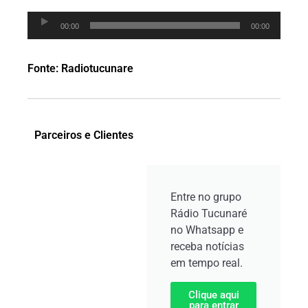
Tocador
00:00
00:00
de
áudio
Fonte: Radiotucunare
Parceiros e Clientes
Entre no grupo
Rádio Tucunaré
no Whatsapp e
receba notícias
em tempo real.
Clique aqui
para entrar