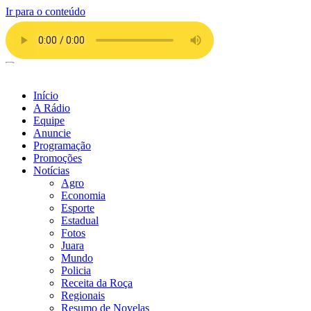
Ir para o conteúdo
Início
A Rádio
Equipe
Anuncie
Programação
Promoções
Notícias
Agro
Economia
Esporte
Estadual
Fotos
Juara
Mundo
Policia
Receita da Roça
Regionais
Resumo de Novelas