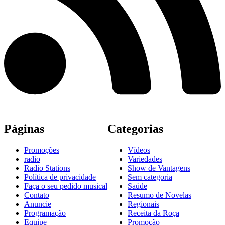
Páginas
Categorias
Promoções
Vídeos
radio
Variedades
Radio Stations
Show de Vantagens
Política de privacidade
Sem categoria
Faça o seu pedido musical
Saúde
Contato
Resumo de Novelas
Anuncie
Regionais
Programação
Receita da Roça
Equipe
Promoção