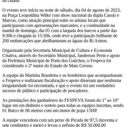
na cidade.
O evento teve início na noite de sábado, dia 04 de agosto de 2023,
na Praça Leopoldina Wilke com show nacional da dupla Cassio e
Marcos, como atração principal entre os artistas locais que
participaram com apresentações marcantes, e a continuidade na
manhã de domingo, dia 05 com a largada dos barcos a partir das
9:30h e chegada às 15:30h, onde teve a participação brilhante de
200 embarcações que abrilhantaram as águas do Ri Arinos.
Organizado pela Secretaria Municipal de Cultura e Economia
Criativa, através do Secretário Municipal, Janderson Perin e apoio
da Prefeitura Municipal de Porto dos Gaúchos, o Fespeva foi
considerado o 2º maior do Estado de Mato Grosso.
A equipe da Marinha Brasileira e os bombeiros que acompanharam
o Fespeva e realizaram fiscalização e apoio disseram que nenhuma
irregularidade foi encontrada, e que o evento foi um verdadeiro
sucesso de público e participação de pescadores.
As premiações dos ganhadores do FESPEVA foram do 1° ao 10°
lugar em em dinheiro e sorteio para todas as equipes inscritas, sendo
01 Barco de 06 metros com um motor de popa 15HP.
A equipe vencedora com um peixe de Picuda de 97,5 (noventa e
sete centímetro e meio) e levou o prêmio de R$ 50.000,00