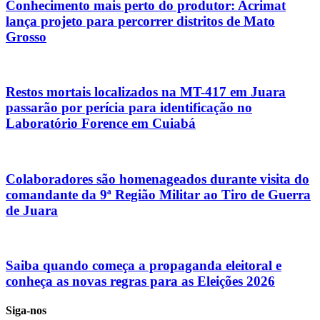
Conhecimento mais perto do produtor: Acrimat
lança projeto para percorrer distritos de Mato
Grosso
Restos mortais localizados na MT-417 em Juara
passarão por perícia para identificação no
Laboratório Forence em Cuiabá
Colaboradores são homenageados durante visita do
comandante da 9ª Região Militar ao Tiro de Guerra
de Juara
Saiba quando começa a propaganda eleitoral e
conheça as novas regras para as Eleições 2026
Siga-nos