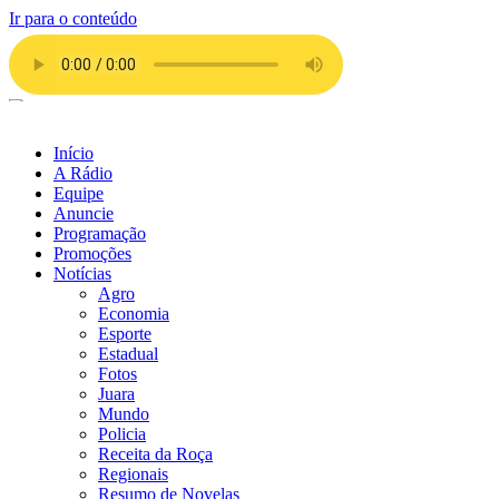
Ir para o conteúdo
Início
A Rádio
Equipe
Anuncie
Programação
Promoções
Notícias
Agro
Economia
Esporte
Estadual
Fotos
Juara
Mundo
Policia
Receita da Roça
Regionais
Resumo de Novelas