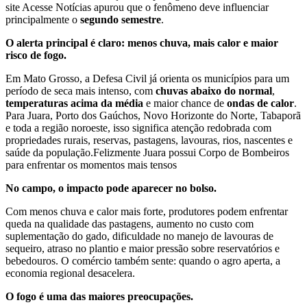
site Acesse Notícias apurou que o fenômeno deve influenciar
principalmente o
segundo semestre
.
O alerta principal é claro: menos chuva, mais calor e maior
risco de fogo.
Em Mato Grosso, a Defesa Civil já orienta os municípios para um
período de seca mais intenso, com
chuvas abaixo do normal
,
temperaturas acima da média
e maior chance de
ondas de calor
.
Para Juara, Porto dos Gaúchos, Novo Horizonte do Norte, Tabaporã
e toda a região noroeste, isso significa atenção redobrada com
propriedades rurais, reservas, pastagens, lavouras, rios, nascentes e
saúde da população.Felizmente Juara possui Corpo de Bombeiros
para enfrentar os momentos mais tensos
No campo, o impacto pode aparecer no bolso.
Com menos chuva e calor mais forte, produtores podem enfrentar
queda na qualidade das pastagens, aumento no custo com
suplementação do gado, dificuldade no manejo de lavouras de
sequeiro, atraso no plantio e maior pressão sobre reservatórios e
bebedouros. O comércio também sente: quando o agro aperta, a
economia regional desacelera.
O fogo é uma das maiores preocupações.