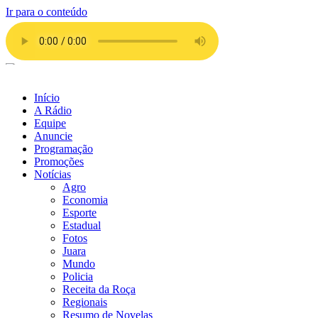
Ir para o conteúdo
Início
A Rádio
Equipe
Anuncie
Programação
Promoções
Notícias
Agro
Economia
Esporte
Estadual
Fotos
Juara
Mundo
Policia
Receita da Roça
Regionais
Resumo de Novelas