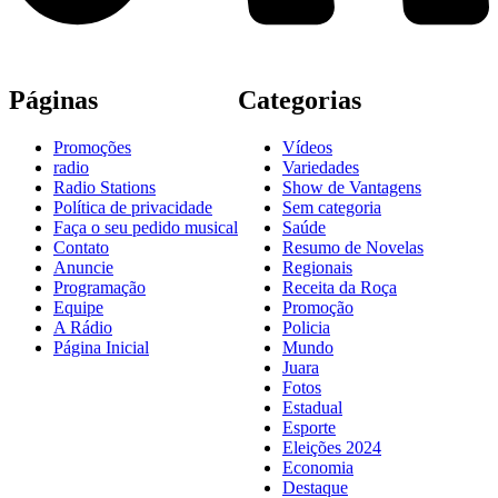
Páginas
Categorias
Promoções
Vídeos
radio
Variedades
Radio Stations
Show de Vantagens
Política de privacidade
Sem categoria
Faça o seu pedido musical
Saúde
Contato
Resumo de Novelas
Anuncie
Regionais
Programação
Receita da Roça
Equipe
Promoção
A Rádio
Policia
Página Inicial
Mundo
Juara
Fotos
Estadual
Esporte
Eleições 2024
Economia
Destaque