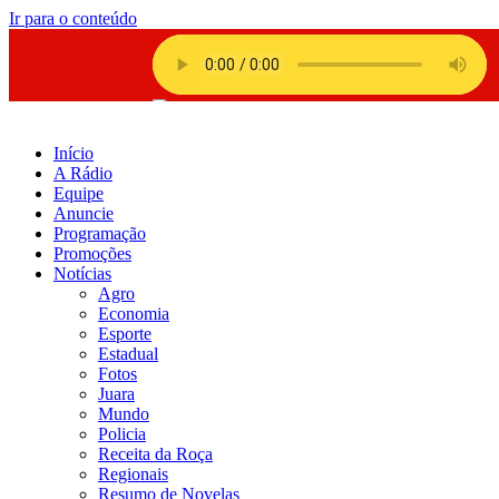
Ir para o conteúdo
Início
A Rádio
Equipe
Anuncie
Programação
Promoções
Notícias
Agro
Economia
Esporte
Estadual
Fotos
Juara
Mundo
Policia
Receita da Roça
Regionais
Resumo de Novelas