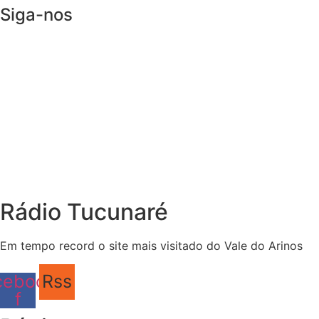
Siga-nos
Rádio Tucunaré
Em tempo record o site mais visitado do Vale do Arinos
cebook-
Rss
f