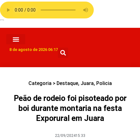
8 de agosto de 2026 06:17
Categoria >
Destaque
,
Juara
,
Policia
Peão de rodeio foi pisoteado por
boi durante montaria na festa
Exporural em Juara
22/09/2024
15:33