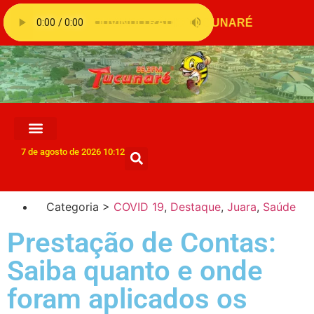
7 de agosto de 2026 10:12
Categoria >
COVID 19
,
Destaque
,
Juara
,
Saúde
Prestação de Contas:
Saiba quanto e onde
foram aplicados os