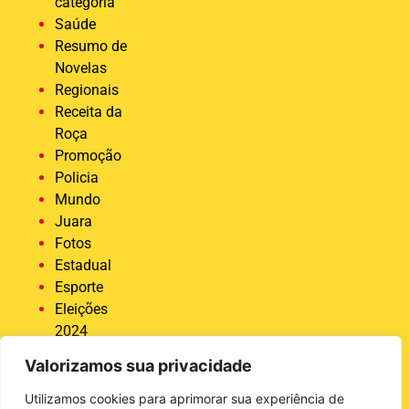
categoria
Saúde
Resumo de
Novelas
Regionais
Receita da
Roça
Promoção
Policia
Mundo
Juara
Fotos
Estadual
Esporte
Eleições
2024
Economia
Valorizamos sua privacidade
Destaque
COVID 19
Utilizamos cookies para aprimorar sua experiência de