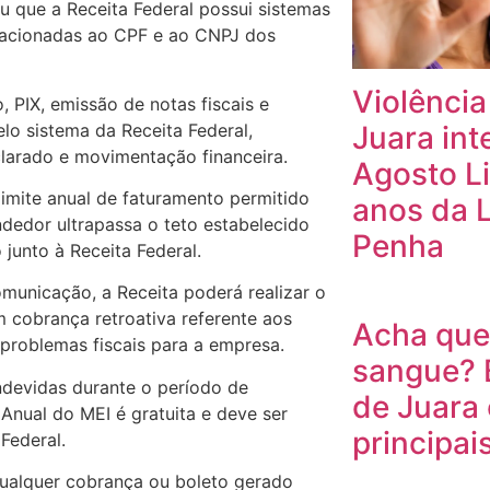
u que a Receita Federal possui sistemas
elacionadas ao CPF e ao CNPJ dos
Violência
 PIX, emissão de notas fiscais e
 sistema da Receita Federal,
Juara int
clarado e movimentação financeira.
Agosto Li
imite anual de faturamento permitido
anos da L
dedor ultrapassa o teto estabelecido
Penha
junto à Receita Federal.
municação, a Receita poderá realizar o
 cobrança retroativa referente aos
Acha que
 problemas fiscais para a empresa.
sangue? 
ndevidas durante o período de
de Juara 
Anual do MEI é gratuita e deve ser
principais
Federal.
 qualquer cobrança ou boleto gerado