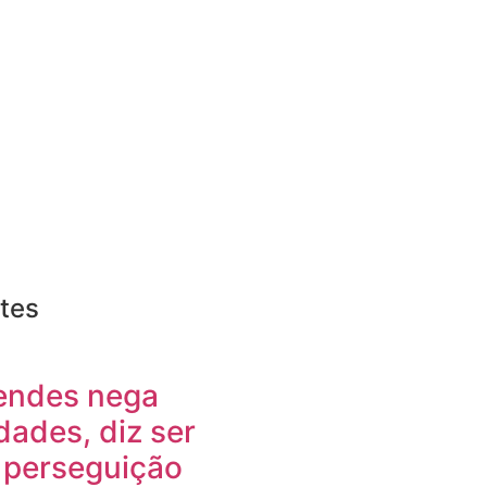
tes
endes nega
idades, diz ser
 perseguição