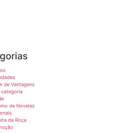
gorias
eos
edades
w de Vantagens
categoria
de
umo de Novelas
onais
ita da Roça
moção