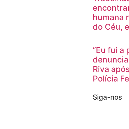
encontra
humana n
do Céu, 
“Eu fui a 
denunciar
Riva apó
Polícia F
Siga-nos