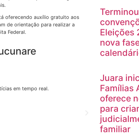
is.
Terminou
á oferecendo auxílio gratuito aos
convençõe
 de orientação para realizar a
Eleições
ta Federal.
nova fase
tucunare
calendár
Juara ini
Famílias
ícias em tempo real.
oferece n
para cria
judicialm
familiar