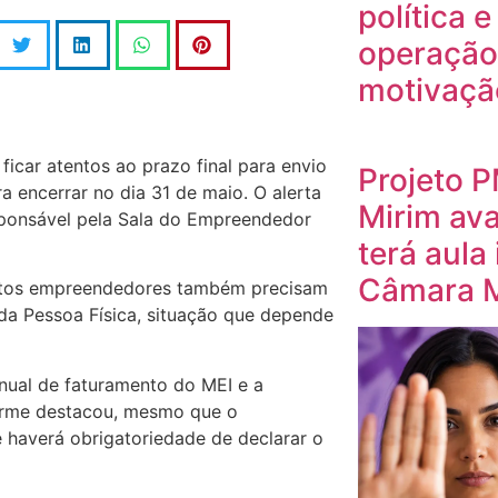
política 
operação
motivação
icar atentos ao prazo final para envio
Projeto 
 encerrar no dia 31 de maio. O alerta
Mirim av
sponsável pela Sala do Empreendedor
terá aula
Câmara M
uitos empreendedores também precisam
nda Pessoa Física, situação que depende
anual de faturamento do MEI e a
orme destacou, mesmo que o
haverá obrigatoriedade de declarar o