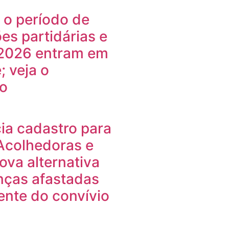
 o período de
s partidárias e
 2026 entram em
; veja o
io
cia cadastro para
 Acolhedoras e
ova alternativa
nças afastadas
ente do convívio