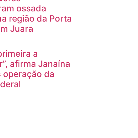
ram ossada
a região da Porta
em Juara
primeira a
”, afirma Janaína
s operação da
ederal