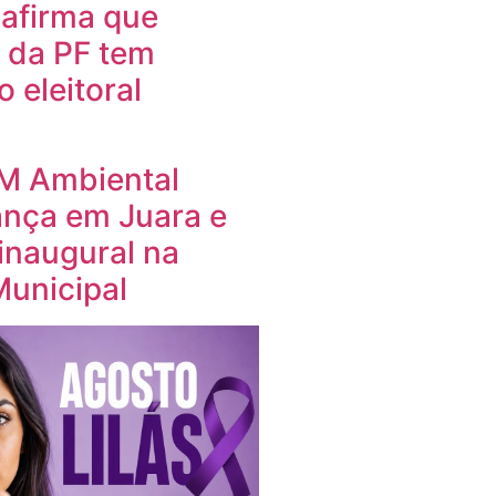
e afirma que
 da PF tem
 eleitoral
PM Ambiental
ança em Juara e
 inaugural na
unicipal