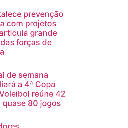
talece prevenção
ia com projetos
 articula grande
das forças de
a
nal de semana
iará a 4ª Copa
Voleibol reúne 42
e quase 80 jogos
dores