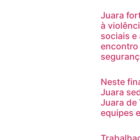
Juara for
à violênc
sociais e
encontro 
seguranç
Neste fi
Juara sed
Juara de 
equipes 
Trabalha